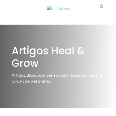
Artigos Heal &
Grow
Artigos, dicas, opiniões e colaborações da Heal and
Grow com a imprensa
.